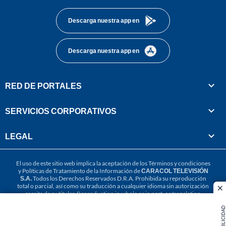
Descarga nuestra app en
Descarga nuestra app en
RED DE PORTALES
SERVICIOS CORPORATIVOS
LEGAL
El uso de este sitio web implica la aceptación de los
Términos y condiciones
y
Políticas de Tratamiento de la Información
de
CARACOL TELEVISIÓN
S.A.
Todos los Derechos Reservados D.R.A. Prohibida su reproducción
total o parcial, así como su traducción a cualquier idioma sin autorización
cl
escrita de su titular. Reproduction in whole or in part, or translation
without written permission is prohibited. All rights reserved 2025.
PUBLICIDAD
MIEMBRO DE: