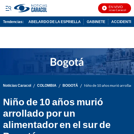
EN VIVO
Noticias Caracol En Vi
Tendencias:
ABELARDO DE LA ESPRIELLA
GABINETE
ACCIDENTE 
PUBLICIDAD
/
/
/
Noticias Caracol
COLOMBIA
BOGOTÁ
Niño de 10 años murió arrollado
Niño de 10 años murió
arrollado por un
alimentador en el sur de