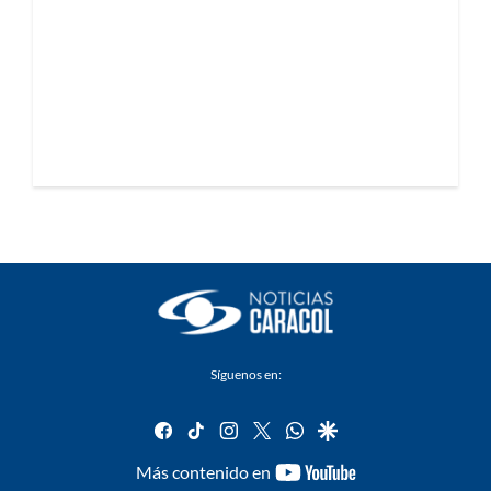
Síguenos en:
facebook
tiktok
instagram
twitter
whatsapp
google
youtube-
Más contenido en
footer