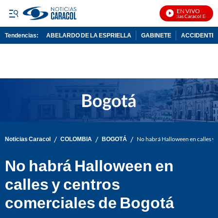
EN VIVO
Noticias Caracol En Vivo
Tendencias:
ABELARDO DE LA ESPRIELLA
GABINETE
ACCIDENTE 
PUBLICIDAD
/
/
/
Noticias Caracol
COLOMBIA
BOGOTÁ
No habrá Halloween en calles y 
No habrá Halloween en
calles y centros
comerciales de Bogotá