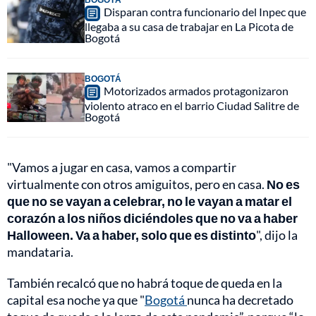
Disparan contra funcionario del Inpec que
llegaba a su casa de trabajar en La Picota de
Bogotá
BOGOTÁ
Motorizados armados protagonizaron
violento atraco en el barrio Ciudad Salitre de
Bogotá
"Vamos a jugar en casa, vamos a compartir
virtualmente con otros amiguitos, pero en casa.
No es
que no se vayan a celebrar, no le vayan a matar el
corazón a los niños diciéndoles que no va a haber
Halloween. Va a haber, solo que es distinto
", dijo la
mandataria.
También recalcó que no habrá toque de queda en la
capital esa noche ya que "
Bogotá
nunca ha decretado