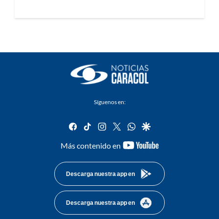
Síguenos en:
facebook
tiktok
instagram
twitter
whatsapp
google
youtube-
Más contenido en
footer
Descarga nuestra app en
Descarga nuestra app en