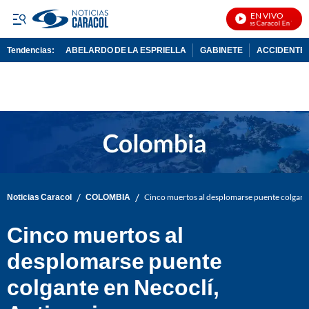
EN VIVO
Noticias Caracol En Vivo
Tendencias:
ABELARDO DE LA ESPRIELLA
GABINETE
ACCIDENTE 
PUBLICIDAD
/
/
Noticias Caracol
COLOMBIA
Cinco muertos al desplomarse puente colgante
Cinco muertos al
desplomarse puente
colgante en Necoclí,