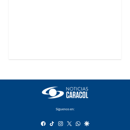
Síguenos en:
facebook
tiktok
instagram
twitter
whatsapp
google