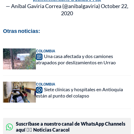
— Aníbal Gaviria Correa (@anibalgaviria)
October 22,
2020
Otras noticias:
COLOMBIA
Una casa afectada y dos camiones
atrapados por deslizamientos en Urrao
COLOMBIA
Siete clínicas y hospitales en Antioquia
están al punto del colapso
Suscríbase a nuestro canal de WhatsApp Channels
aquí 👉🏻 Noticias Caracol