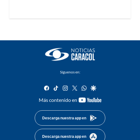
Síguenos en:
facebook
tiktok
instagram
twitter
whatsapp
google
youtube-
Más contenido en
footer
Descarga nuestra app en
Descarga nuestra app en