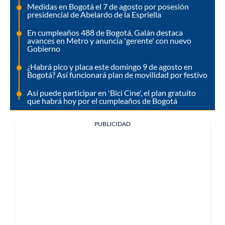
Medidas en Bogotá el 7 de agosto por posesión
presidencial de Abelardo de la Espriella
En cumpleaños 488 de Bogotá, Galán destaca
avances en Metro y anuncia 'gerente' con nuevo
Gobierno
¿Habrá pico y placa este domingo 9 de agosto en
Bogotá? Así funcionará plan de movilidad por festivo
Así puede participar en 'Bici Cine', el plan gratuito
que habrá hoy por el cumpleaños de Bogotá
PUBLICIDAD