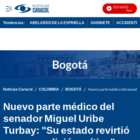
EN VIVO
Noticias Ca
Tendencias:
ABELARDO DE LA ESPRIELLA
GABINETE
ACCIDENTE 
PUBLICIDAD
/
/
/
Noticias Caracol
COLOMBIA
BOGOTÁ
Nuevo parte médico del senador 
Nuevo parte médico del
senador Miguel Uribe
Turbay: "Su estado revirtió