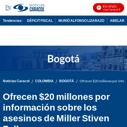
EN VIVO
Noticias Caracol En Vivo
Tendencias:
DÉFICIT FISCAL
MURIÓ ALFONSO LIZARAZO
ABELARDO
PUBLICIDAD
/
/
/
Noticias Caracol
COLOMBIA
BOGOTÁ
Ofrecen $20 millones por informa
Ofrecen $20 millones por
información sobre los
asesinos de Miller Stiven