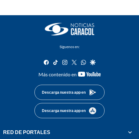
Síguenos en:
facebook
tiktok
instagram
twitter
whatsapp
google
youtube-
Más contenido en
footer
Descarga nuestra app en
Descarga nuestra app en
RED DE PORTALES