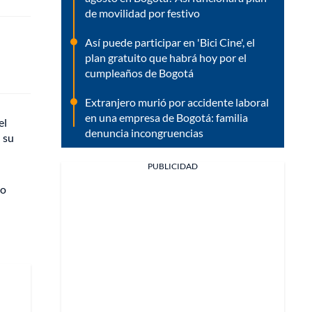
de movilidad por festivo
Así puede participar en 'Bici Cine', el
plan gratuito que habrá hoy por el
cumpleaños de Bogotá
Extranjero murió por accidente laboral
en una empresa de Bogotá: familia
el
denuncia incongruencias
 su
PUBLICIDAD
Lo