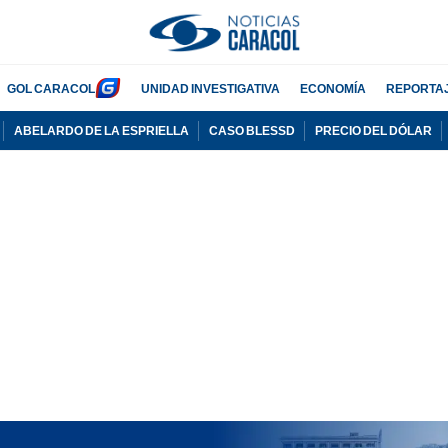
GOL CARACOL
UNIDAD INVESTIGATIVA
ECONOMÍA
REPORTA
ABELARDO DE LA ESPRIELLA
CASO BLESSD
PRECIO DEL DÓLAR
PUBLICIDAD