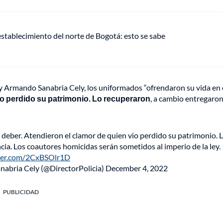
establecimiento del norte de Bogotá: esto se sabe
ry Armando Sanabria Cely, los uniformados “ofrendaron su vida en 
io perdido su patrimonio. Lo recuperaron
, a cambio entregaron
 deber. Atendieron el clamor de quien vio perdido su patrimonio. 
ia. Los coautores homicidas serán sometidos al imperio de la ley.
tter.com/2CxBSOlr1D
abria Cely (@DirectorPolicia)
December 4, 2022
PUBLICIDAD