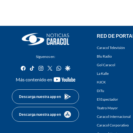
RED DE PORTA
Caracol Televisión
Blu Radio
Síguenos en:
Gol Caracol
facebook
tiktok
instagram
twitter
whatsapp
google
La Kalle
youtube-
Más contenido en
HJCK
footer
DiTu
Descarga nuestra app en
El Espectador
Teatro Mayor
Descarga nuestra app en
Caracol Internacional
Caracol Corporativo