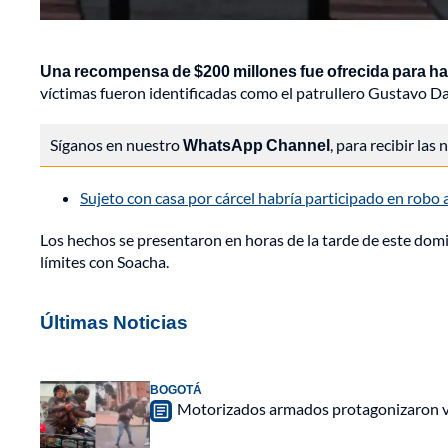
Una recompensa de $200 millones fue ofrecida para hal
víctimas fueron identificadas como el patrullero Gustavo D
Síganos en nuestro
WhatsApp Channel
, para recibir las
Sujeto con casa por cárcel habría participado en robo
Los hechos se presentaron en horas de la tarde de este domin
límites con Soacha.
Últimas Noticias
BOGOTÁ
Motorizados armados protagonizaron vio