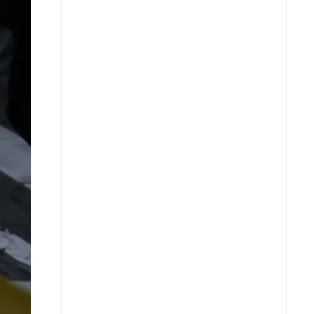
Facebook
X
Whatsapp
Copiar enlace
Telegram
LinkedIn