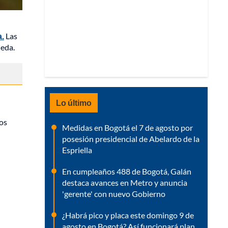
a.
Las
jeda.
Lo último
los
Medidas en Bogotá el 7 de agosto por
posesión presidencial de Abelardo de la
Espriella
En cumpleaños 488 de Bogotá, Galán
destaca avances en Metro y anuncia
'gerente' con nuevo Gobierno
¿Habrá pico y placa este domingo 9 de
agosto en Bogotá? Así funcionará plan