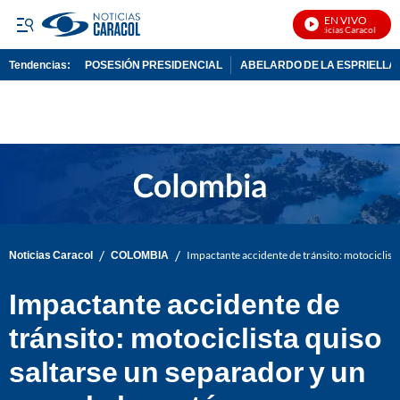
EN VIVO
Noticias Caracol En Viv
Tendencias:
POSESIÓN PRESIDENCIAL
ABELARDO DE LA ESPRIELLA
PUBLICIDAD
/
/
Noticias Caracol
COLOMBIA
Impactante accidente de tránsito: motociclista
Impactante accidente de
tránsito: motociclista quiso
saltarse un separador y un