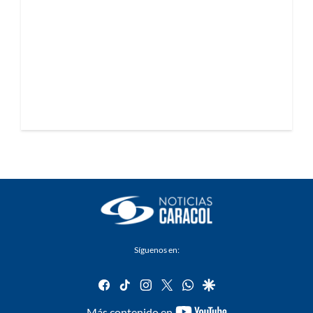
Síguenos en:
facebook
tiktok
instagram
twitter
whatsapp
google
youtube-
Más contenido en