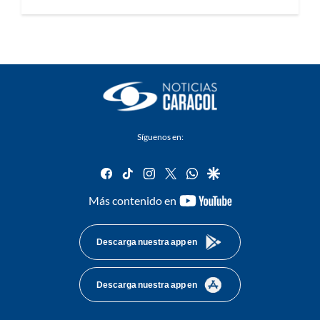
Síguenos en:
facebook
tiktok
instagram
twitter
whatsapp
google
youtube-
Más contenido en
footer
Descarga nuestra app en
Descarga nuestra app en