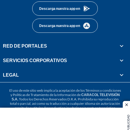
Descarga nuestra app en
Descarga nuestra app en
RED DE PORTALES
SERVICIOS CORPORATIVOS
LEGAL
El uso de este sitio web implica la aceptación de los
Términos y condiciones
y
Políticas de Tratamiento de la Información
de
CARACOL TELEVISIÓN
S.A.
Todos los Derechos Reservados D.R.A. Prohibida su reproducción
total o parcial, así como su traducción a cualquier idioma sin autorización
cl
escrita de su titular. Reproduction in whole or in part, or translation
without written permission is prohibited. All rights reserved 2025.
PUBLICIDAD
MIEMBRO DE: