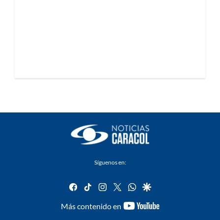
Síguenos en:
facebook
tiktok
instagram
twitter
whatsapp
google
youtube-
Más contenido en
footer