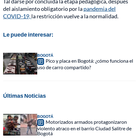
Tal darse por concluida la etapa pedagógica, después
del aislamiento obligatorio por la
pandemia del
COVID-19,
la restricción vuelve a la normalidad.
Le puede interesar:
BOGOTÁ
Pico y placa en Bogotá: ¿cómo funciona el
uso de carro compartido?
Últimas Noticias
BOGOTÁ
Motorizados armados protagonizaron
violento atraco en el barrio Ciudad Salitre de
Bogotá