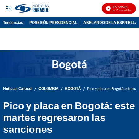
EN VIVO
Noticias Caracol En Vivo
Tendencias:
POSESIÓN PRESIDENCIAL
ABELARDO DE LA ESPRIELLA
PUBLICIDAD
/
/
/
Noticias Caracol
COLOMBIA
BOGOTÁ
Pico y placa en Bogotá: este mar
Pico y placa en Bogotá: este
martes regresaron las
sanciones