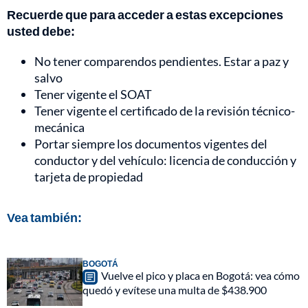
Recuerde que para acceder a estas excepciones
usted debe:
No tener comparendos pendientes. Estar a paz y
salvo
Tener vigente el SOAT
Tener vigente el certificado de la revisión técnico-
mecánica
Portar siempre los documentos vigentes del
conductor y del vehículo: licencia de conducción y
tarjeta de propiedad
Vea también:
BOGOTÁ
Vuelve el pico y placa en Bogotá: vea cómo
quedó y evítese una multa de $438.900