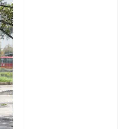
Facebook
X
Whatsapp
Copiar enlace
Telegram
LinkedIn