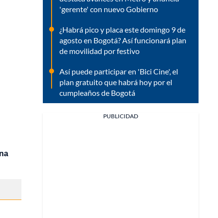
'gerente' con nuevo Gobierno
¿Habrá pico y placa este domingo 9 de
agosto en Bogotá? Así funcionará plan
de movilidad por festivo
Así puede participar en 'Bici Cine', el
plan gratuito que habrá hoy por el
cumpleaños de Bogotá
PUBLICIDAD
na