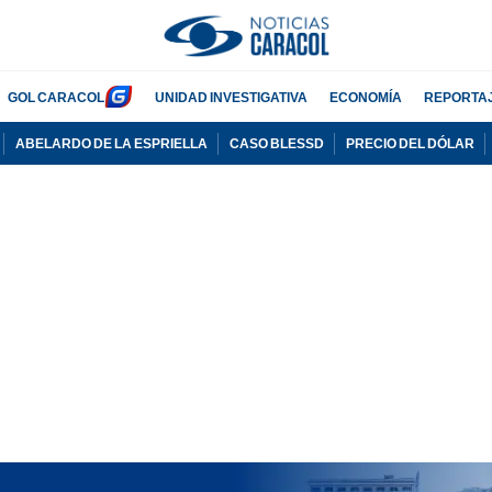
GOL CARACOL
UNIDAD INVESTIGATIVA
ECONOMÍA
REPORTA
ABELARDO DE LA ESPRIELLA
CASO BLESSD
PRECIO DEL DÓLAR
PUBLICIDAD