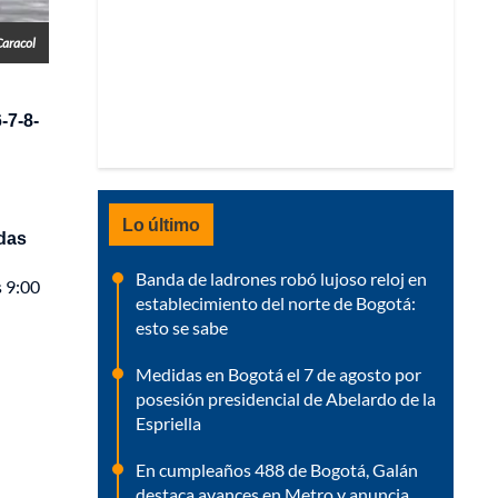
Caracol
-7-8-
Lo último
adas
Banda de ladrones robó lujoso reloj en
s 9:00
establecimiento del norte de Bogotá:
esto se sabe
Medidas en Bogotá el 7 de agosto por
posesión presidencial de Abelardo de la
Espriella
En cumpleaños 488 de Bogotá, Galán
destaca avances en Metro y anuncia