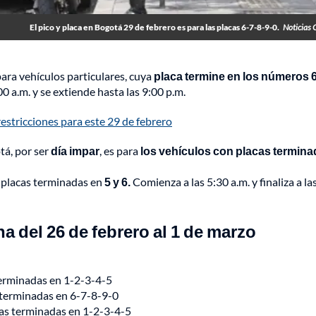
El pico y placa en Bogotá 29 de febrero es para las placas 6-7-8-9-0.
Noticias 
para vehículos particulares, cuya
placa termine en los números
6
0 a.m. y se extiende hasta las 9:00 p.m.
restricciones para este 29 de febrero
tá, por ser
día impar
, es para
los vehículos con placas termin
ra placas terminadas en
5 y 6.
Comienza a las 5:30 a.m. y finaliza a la
a del 26 de febrero al 1 de marzo
 terminadas en 1-2-3-4-5
s terminadas en 6-7-8-9-0
acas terminadas en 1-2-3-4-5