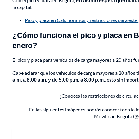
Con el pico y placa en Bogotá,
el Distrito espera que diar
la capital.
Pico y placa en Cali: horarios y restricciones para este
¿Cómo funciona el pico y placa en B
enero?
El pico y placa para vehículos de carga mayores a 20 años fu
Cabe aclarar que los vehículos de carga mayores a 20 años t
a.m. a 8:00 a.m. y de 5:00 p.m. a 8:00 p.m.
, esto sin import
¿Conoces las restricciones de circula
En las siguientes imágenes podrás conocer toda la i
— Movilidad Bogotá (@