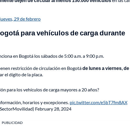
iamente dejen de circular al menos 150.000 vehículos
en las cal
 jueves, 29 de febrero
ogotá para vehículos de carga durante
nciona en Bogotá los sábados de 5:00 a.m. a 9:00 p.m.
ienen restricción de circulación en Bogotá
de lunes a viernes, de
ar el dígito de la placa.
ción para los vehículos de carga mayores a 20 años?
nformación, horarios y excepciones.
pic.twitter.com/e5bT7fm8AX
SectorMovilidad)
February 28, 2024
PUBLICIDAD