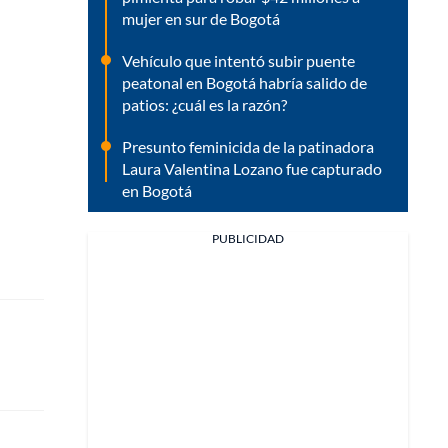
mujer en sur de Bogotá
Vehículo que intentó subir puente
peatonal en Bogotá habría salido de
patios: ¿cuál es la razón?
Presunto feminicida de la patinadora
Laura Valentina Lozano fue capturado
en Bogotá
PUBLICIDAD