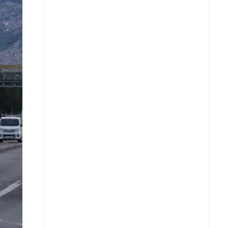
Facebook
X
Whatsapp
Copiar enlace
Telegram
LinkedIn