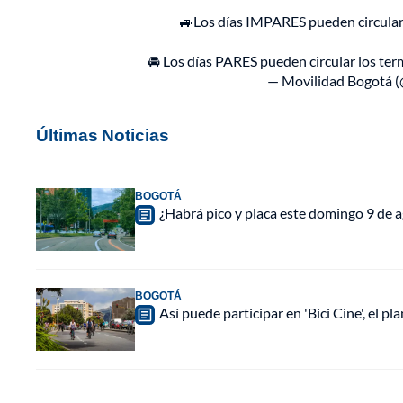
🚙Los días IMPARES pueden circular l
🚘 Los días PARES pueden circular los termi
— Movilidad Bogotá 
Últimas Noticias
BOGOTÁ
¿Habrá pico y placa este domingo 9 de a
BOGOTÁ
Así puede participar en 'Bici Cine', el 