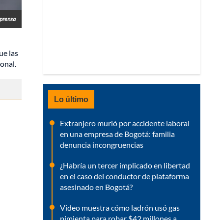
prensa
ue las
onal.
Lo último
Extranjero murió por accidente laboral
en una empresa de Bogotá: familia
denuncia incongruencias
¿Habría un tercer implicado en libertad
en el caso del conductor de plataforma
asesinado en Bogotá?
Video muestra cómo ladrón usó gas
pimienta para robar $42 millones a