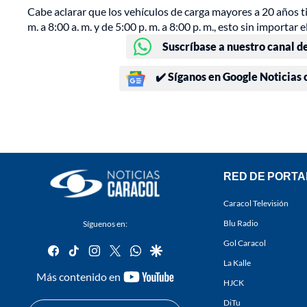
Cabe aclarar que los vehículos de carga mayores a 20 años ti
m. a 8:00 a. m. y de 5:00 p. m. a 8:00 p. m., esto sin importar el
Suscríbase a nuestro canal d
✔️ Síganos en Google Noticias
RED DE PORTA
Caracol Televisión
Blu Radio
Síguenos en:
Gol Caracol
facebook
tiktok
instagram
twitter
whatsapp
google
La Kalle
youtube-
Más contenido en
HJCK
footer
DiTu