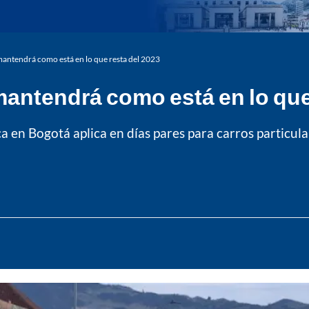
 mantendrá como está en lo que resta del 2023
mantendrá como está en lo que
laca en Bogotá aplica en días pares para carros particul