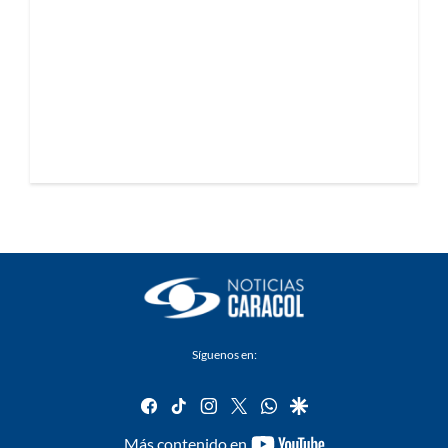
Síguenos en:
facebook
tiktok
instagram
twitter
whatsapp
google
youtube-
Más contenido en