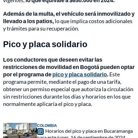
vigentes,
lo que equivale a $650.000 en 2024.
Además de la multa, el vehículo será inmovilizado y
llevado a los patios,
lo que implica costos adicionales
y trámites para su recuperación.
Pico y placa solidario
Los conductores que deseen evitar las
restricciones de movilidad en Bogotá pueden optar
por el programa de
pico y placa solidario
.
Este
programa permite, mediante el pago de una tarifa,
obtener un permiso especial que autoriza la circulación
sin restricciones durante los días y horarios en los que
normalmente aplicaría el pico y placa.
COLOMBIA
Horarios del pico y placa en Bucaramanga
para este lunes, 16 de septiembre de 2024