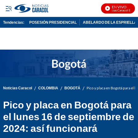
EN VIVO
Noticias Caracol En Vivo
Tendencias:
POSESIÓN PRESIDENCIAL
ABELARDO DE LA ESPRIELLA
PUBLICIDAD
/
/
/
Noticias Caracol
COLOMBIA
BOGOTÁ
Pico y placa en Bogotá para el l
Pico y placa en Bogotá para
el lunes 16 de septiembre de
2024: así funcionará