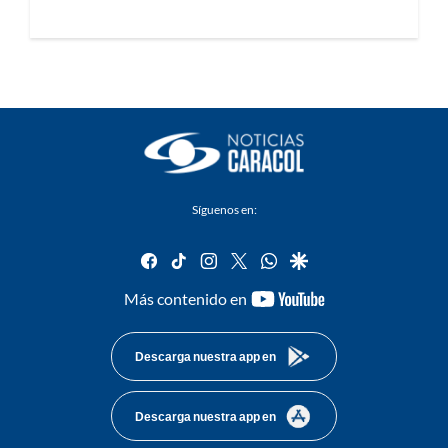
Síguenos en:
facebook
tiktok
instagram
twitter
whatsapp
google
youtube-
Más contenido en
footer
Descarga nuestra app en
Descarga nuestra app en