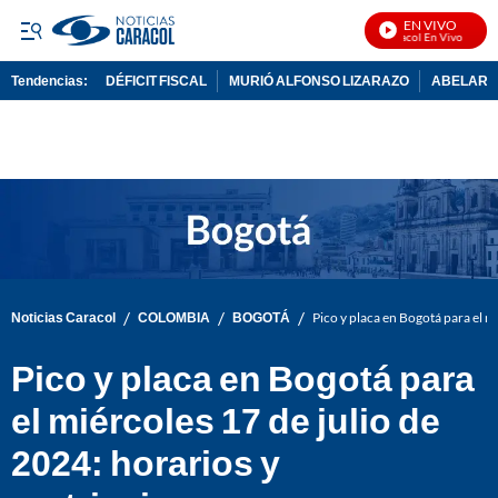
EN VIVO
Noticias Caracol En Vivo
Tendencias:
DÉFICIT FISCAL
MURIÓ ALFONSO LIZARAZO
ABELARDO
PUBLICIDAD
/
/
/
Noticias Caracol
COLOMBIA
BOGOTÁ
Pico y placa en Bogotá para el mi
Pico y placa en Bogotá para
el miércoles 17 de julio de
2024: horarios y