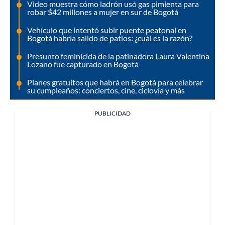
Video muestra cómo ladrón usó gas pimienta para
robar $42 millones a mujer en sur de Bogotá
Vehículo que intentó subir puente peatonal en
Bogotá habría salido de patios: ¿cuál es la razón?
Presunto feminicida de la patinadora Laura Valentina
Lozano fue capturado en Bogotá
Planes gratuitos que habrá en Bogotá para celebrar
su cumpleaños: conciertos, cine, ciclovía y más
PUBLICIDAD