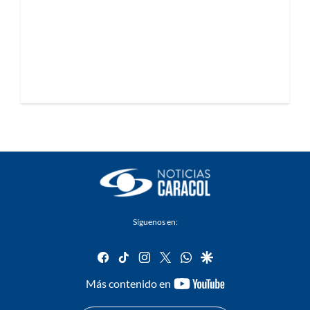
Síguenos en:
facebook
tiktok
instagram
twitter
whatsapp
google
youtube-
Más contenido en
footer