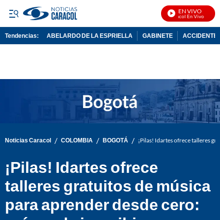
EN VIVO
Noticias Caracol En Vivo
Tendencias:
ABELARDO DE LA ESPRIELLA
GABINETE
ACCIDENTE 
PUBLICIDAD
/
/
/
Noticias Caracol
COLOMBIA
BOGOTÁ
¡Pilas! Idartes ofrece talleres g
¡Pilas! Idartes ofrece
talleres gratuitos de música
para aprender desde cero: