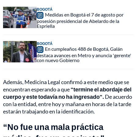
BOGOTÁ
Medidas en Bogotá el 7 de agosto por
posesión presidencial de Abelardo de la
Espriella
BOGOTÁ
En cumpleaños 488 de Bogotá, Galán
destaca avances en Metro y anuncia 'gerente'
con nuevo Gobierno
Además, Medicina Legal confirmó a este medio que se
encuentran esperando a que
"termine el abordaje del
cuerpo y este todavía no ha ingresado".
De acuerdo
con la entidad, entre hoy y mañana en horas de la tarde
estarán trabajando en la identificación.
“No fue una mala práctica