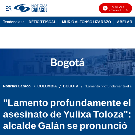
EN VIVO
Noticias Caracol En Vivo
Tendencias:
DÉFICIT FISCAL
MURIÓ ALFONSO LIZARAZO
ABELARDO
PUBLICIDAD
/
/
/
Noticias Caracol
COLOMBIA
BOGOTÁ
"Lamento profundamente el asesi
"Lamento profundamente el
asesinato de Yulixa Toloza":
alcalde Galán se pronunció