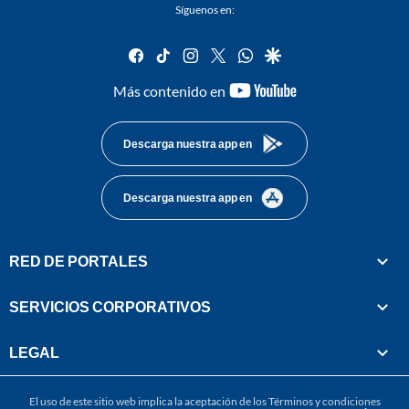
Síguenos en:
facebook
tiktok
instagram
twitter
whatsapp
google
youtube-
Más contenido en
footer
Descarga nuestra app en
Descarga nuestra app en
RED DE PORTALES
SERVICIOS CORPORATIVOS
LEGAL
El uso de este sitio web implica la aceptación de los
Términos y condiciones