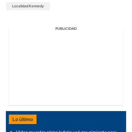
Localidad Kennedy
PUBLICIDAD
Lo último
Video muestra cómo ladrón usó gas pimienta para