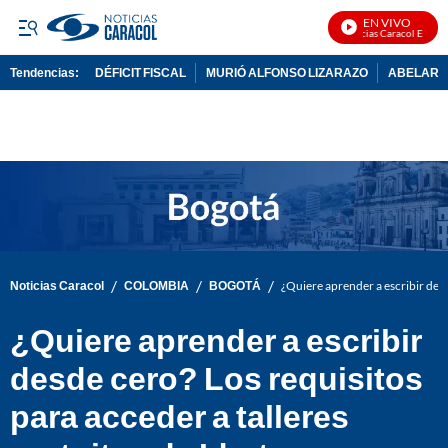
EN VIVO
Noticias Caracol En Vivo
Tendencias:
DÉFICIT FISCAL
MURIÓ ALFONSO LIZARAZO
ABELARDO
PUBLICIDAD
/
/
/
Noticias Caracol
COLOMBIA
BOGOTÁ
¿Quiere aprender a escribir desd
¿Quiere aprender a escribir
desde cero? Los requisitos
para acceder a talleres