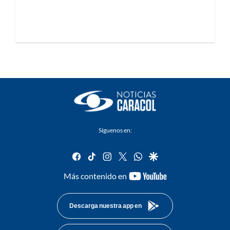
Síguenos en:
facebook
tiktok
instagram
twitter
whatsapp
google
youtube-
Más contenido en
footer
Descarga nuestra app en