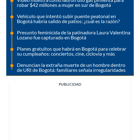
robar $42 millones a mujer en sur de Bogotá
Vehículo que intentó subir puente peatonal en
Bogotá habría salido de patios: ¿cuál es la razón?
Presunto feminicida de la patinadora Laura Valentina
Lozano fue capturado en Bogotá
Planes gratuitos que habrá en Bogotá para celebrar
su cumpleaños: conciertos, cine, ciclovía y más
Denuncian la extraña muerte de un hombre dentro
de URI de Bogotá: familiares señala irregularidades
PUBLICIDAD