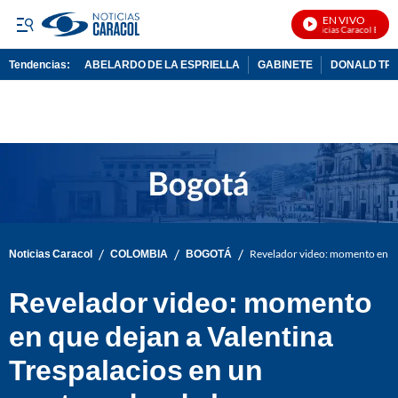
EN VIVO
Noticias Caracol En Vivo
Tendencias:
ABELARDO DE LA ESPRIELLA
GABINETE
DONALD TR
PUBLICIDAD
/
/
/
Noticias Caracol
COLOMBIA
BOGOTÁ
Revelador video: momento en qu
Revelador video: momento
en que dejan a Valentina
Trespalacios en un