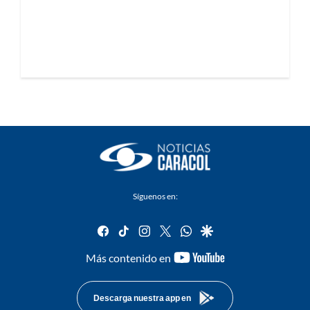
Síguenos en:
facebook
tiktok
instagram
twitter
whatsapp
google
youtube-
Más contenido en
footer
Descarga nuestra app en