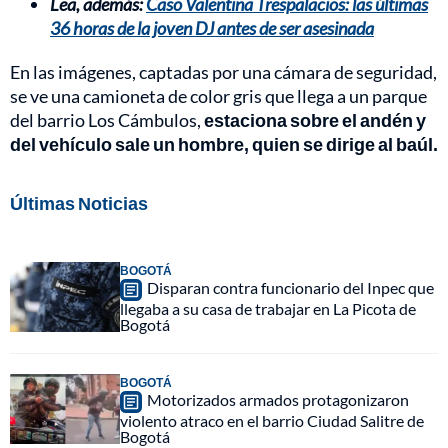
Lea, además:
Caso Valentina Trespalacios: las últimas
36 horas de la joven DJ antes de ser asesinada
En las imágenes, captadas por una cámara de seguridad,
se ve una camioneta de color gris que llega a un parque
del barrio Los Cámbulos,
estaciona sobre el andén y
del vehículo sale un hombre, quien se dirige al baúl.
Últimas Noticias
BOGOTÁ
Disparan contra funcionario del Inpec que
llegaba a su casa de trabajar en La Picota de
Bogotá
BOGOTÁ
Motorizados armados protagonizaron
violento atraco en el barrio Ciudad Salitre de
Bogotá