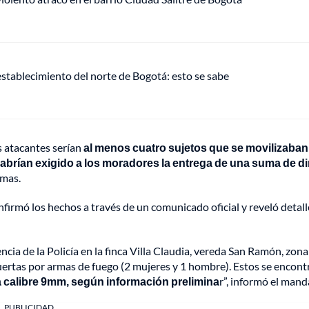
establecimiento del norte de Bogotá: esto se sabe
s atacantes serían
al menos cuatro sujetos que se movilizaban
 habrían exigido a los moradores la entrega de una suma de d
imas.
irmó los hechos a través de un comunicado oficial y reveló detall
ncia de la Policía en la finca Villa Claudia, vereda San Ramón, zona
uertas por armas de fuego (2 mujeres y 1 hombre). Estos se encon
a calibre 9mm, según información prelimina
r”, informó el mand
PUBLICIDAD