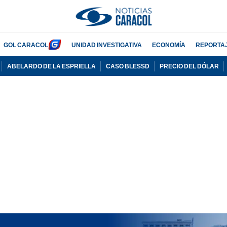
GOL CARACOL
UNIDAD INVESTIGATIVA
ECONOMÍA
REPORTA
ABELARDO DE LA ESPRIELLA
CASO BLESSD
PRECIO DEL DÓLAR
PUBLICIDAD