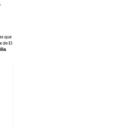
,
as que
e de El
lia