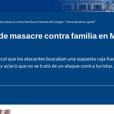
de masacre contra familia en Mesitas del Colegio: "Viene desde la capital"
de masacre contra familia en M
col que los atacantes buscaban una supuesta caja fuerte
 aclaró que no se trató de un ataque contra turistas. 