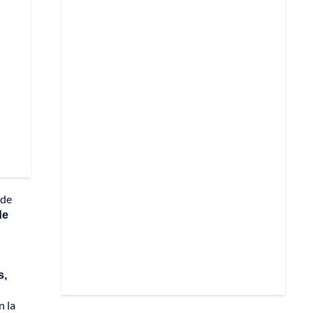
 de
de
s,
n la