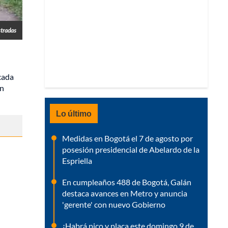
stradas
icada
on
Lo último
Medidas en Bogotá el 7 de agosto por
posesión presidencial de Abelardo de la
Espriella
En cumpleaños 488 de Bogotá, Galán
destaca avances en Metro y anuncia
'gerente' con nuevo Gobierno
¿Habrá pico y placa este domingo 9 de