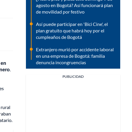
agosto en Bogotá? Así funcionará plan
de movilidad por festivo
Así puede participar en 'Bici Cine', el
plan gratuito que habrá hoy por el
cumpleaños de Bogotá
Extranjero murió por accidente laboral
en una empresa de Bogotá: familia
denuncia incongruencias
 en
inero
.
PUBLICIDAD
es
 rural
traban
atario.