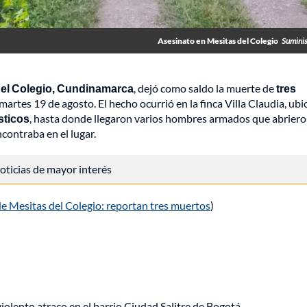
Asesinato en Mesitas del Colegio
Sumini
del Colegio, Cundinamarca
, dejó como saldo la muerte de
tres
 martes 19 de agosto. El hecho ocurrió en la finca Villa Claudia, ub
ísticos
, hasta donde llegaron varios hombres armados que abrier
contraba en el lugar.
 noticias de mayor interés
de Mesitas del Colegio: reportan tres muertos
)
lento atraco en el barrio Ciudad Salitre de Bogotá