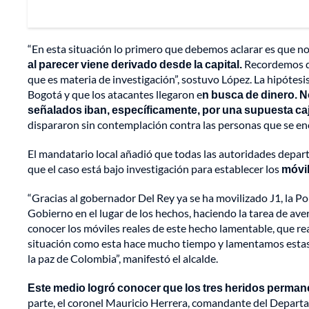
“En esta situación lo primero que debemos aclarar es que no
al parecer viene derivado desde la capital.
Recordemos qu
que es materia de investigación”, sostuvo López. La hipótesi
Bogotá y que los atacantes llegaron e
n busca de dinero. N
señalados iban, específicamente, por una supuesta caj
dispararon sin contemplación contra las personas que se enc
El mandatario local añadió que todas las autoridades depar
que el caso está bajo investigación para establecer los
móvil
“Gracias al gobernador Del Rey ya se ha movilizado J1, la Pol
Gobierno en el lugar de los hechos, haciendo la tarea de av
conocer los móviles reales de este hecho lamentable, que 
situación como esta hace mucho tiempo y lamentamos estas 
la paz de Colombia”, manifestó el alcalde.
Este medio logró conocer que los tres heridos permane
parte, el coronel Mauricio Herrera, comandante del Departa