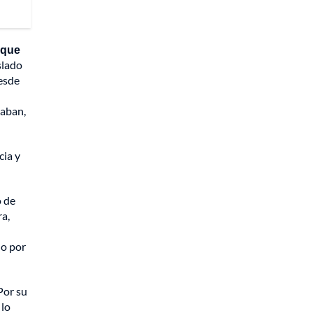
 que
slado
desde
caban,
cia y
o de
ra,
do por
or su
 lo