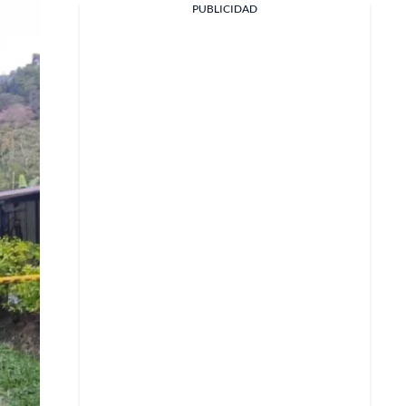
PUBLICIDAD
Facebook
X
Whatsapp
Copiar enlace
Telegram
LinkedIn