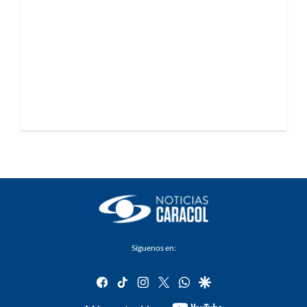
Síguenos en:
facebook
tiktok
instagram
twitter
whatsapp
google