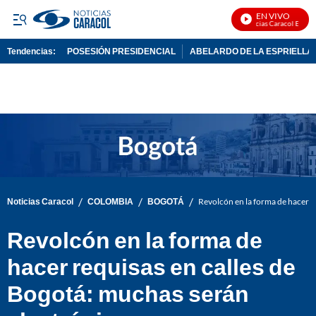
EN VIVO
Noticias Caracol En Vivo
Tendencias:
POSESIÓN PRESIDENCIAL
ABELARDO DE LA ESPRIELLA
PUBLICIDAD
/
/
/
Noticias Caracol
COLOMBIA
BOGOTÁ
Revolcón en la forma de hacer r
Revolcón en la forma de
hacer requisas en calles de
Bogotá: muchas serán