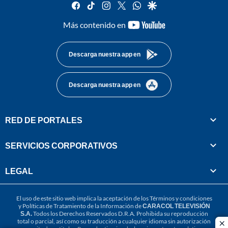
facebook
tiktok
instagram
twitter
whatsapp
google
youtube-
Más contenido en
footer
Descarga nuestra app en
Descarga nuestra app en
RED DE PORTALES
SERVICIOS CORPORATIVOS
LEGAL
El uso de este sitio web implica la aceptación de los
Términos y condiciones
y
Políticas de Tratamiento de la Información
de
CARACOL TELEVISIÓN
S.A.
Todos los Derechos Reservados D.R.A. Prohibida su reproducción
total o parcial, así como su traducción a cualquier idioma sin autorización
cl