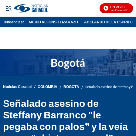
EN VIVO
Noticias Caracol En Vivo
Tendencias:
MURIÓ ALFONSO LIZARAZO
ABELARDO DE LA ESPRIELL
PUBLICIDAD
/
/
/
Noticias Caracol
COLOMBIA
BOGOTÁ
Señalado asesino de Steffany Bar
Señalado asesino de
Steffany Barranco "le
pegaba con palos” y la veía