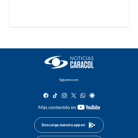
Síguenos en:
facebook
tiktok
instagram
twitter
whatsapp
google
youtube-
Más contenido en
footer
Descarga nuestra app en