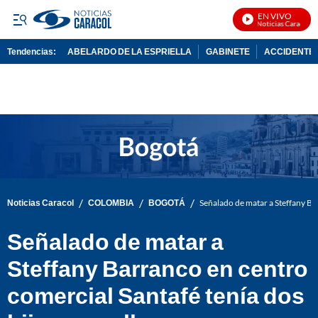
EN VIVO
Noticias Caracol En 
Tendencias:
ABELARDO DE LA ESPRIELLA
GABINETE
ACCIDENTE 
PUBLICIDAD
/
/
/
Noticias Caracol
COLOMBIA
BOGOTÁ
Señalado de matar a Steffany Bar
Señalado de matar a
Steffany Barranco en centro
comercial Santafé tenía dos