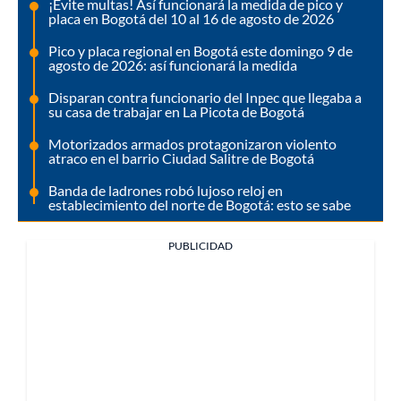
¡Evite multas! Así funcionará la medida de pico y
placa en Bogotá del 10 al 16 de agosto de 2026
Pico y placa regional en Bogotá este domingo 9 de
agosto de 2026: así funcionará la medida
Disparan contra funcionario del Inpec que llegaba a
su casa de trabajar en La Picota de Bogotá
Motorizados armados protagonizaron violento
atraco en el barrio Ciudad Salitre de Bogotá
Banda de ladrones robó lujoso reloj en
establecimiento del norte de Bogotá: esto se sabe
PUBLICIDAD