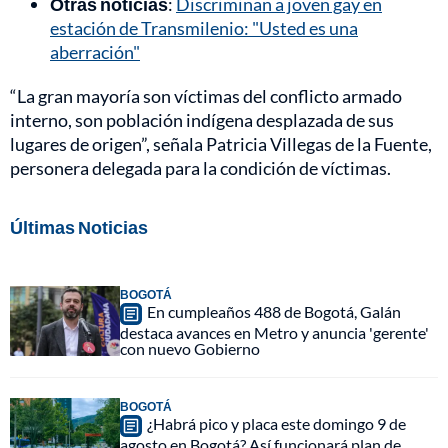
Otras noticias
:
Discriminan a joven gay en
estación de Transmilenio: "Usted es una
aberración"
“La gran mayoría son víctimas del conflicto armado
interno, son población indígena desplazada de sus
lugares de origen”, señala Patricia Villegas de la Fuente,
personera delegada para la condición de víctimas.
Últimas Noticias
BOGOTÁ
En cumpleaños 488 de Bogotá, Galán
destaca avances en Metro y anuncia 'gerente'
con nuevo Gobierno
BOGOTÁ
¿Habrá pico y placa este domingo 9 de
agosto en Bogotá? Así funcionará plan de