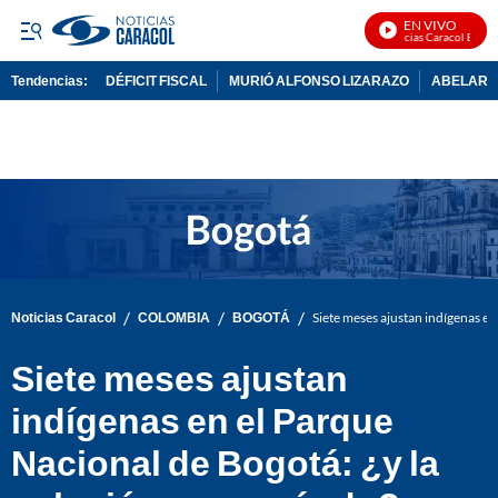
EN VIVO
Noticias Caracol En Vivo
Tendencias:
DÉFICIT FISCAL
MURIÓ ALFONSO LIZARAZO
ABELARDO
PUBLICIDAD
/
/
/
Noticias Caracol
COLOMBIA
BOGOTÁ
Siete meses ajustan indígenas en
Siete meses ajustan
indígenas en el Parque
Nacional de Bogotá: ¿y la