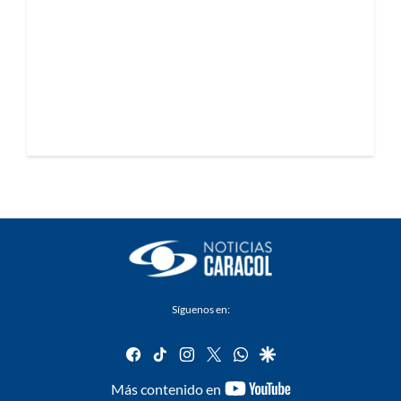
Síguenos en:
facebook
tiktok
instagram
twitter
whatsapp
google
youtube-
Más contenido en