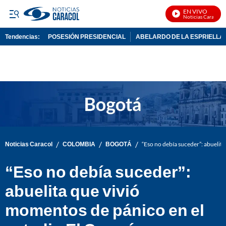
EN VIVO
Noticias Caracol En
Tendencias:
POSESIÓN PRESIDENCIAL
ABELARDO DE LA ESPRIELLA
PUBLICIDAD
/
/
/
Noticias Caracol
COLOMBIA
BOGOTÁ
“Eso no debía suceder”: abuelit
“Eso no debía suceder”:
abuelita que vivió
momentos de pánico en el