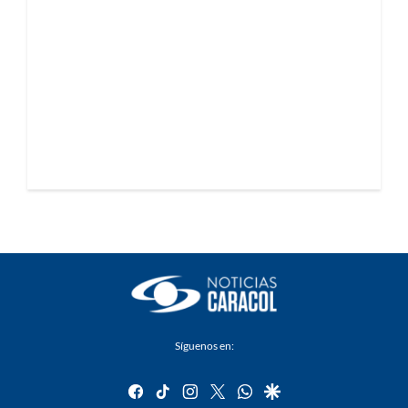
Síguenos en:
facebook
tiktok
instagram
twitter
whatsapp
google