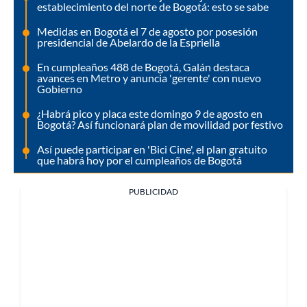
establecimiento del norte de Bogotá: esto se sabe
Medidas en Bogotá el 7 de agosto por posesión
presidencial de Abelardo de la Espriella
En cumpleaños 488 de Bogotá, Galán destaca
avances en Metro y anuncia 'gerente' con nuevo
Gobierno
¿Habrá pico y placa este domingo 9 de agosto en
Bogotá? Así funcionará plan de movilidad por festivo
Así puede participar en 'Bici Cine', el plan gratuito
que habrá hoy por el cumpleaños de Bogotá
PUBLICIDAD