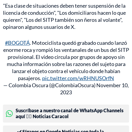
"Esa clase de situaciones deben tener suspensión de la
licencia de conducción", "Los domiciliaros hacen lo que
quieren", "Los del SITP también son ñeros al volante",
opinaron algunos usuarios de X.
#BOGOTÁ
. Motociclista quedó grabado cuando lanzó
enorme roca y rompió los ventanales de un bus del SITP
provisional. El video circula por grupos de apoyo sin
mucha información sobre las razones del sujeto para
lanzar el objeto contra el vehículo donde habían
pasajeros.
pic.twitter.com/wRHNUSOrfN
— Colombia Oscura (@ColombiaOscura)
November 10,
2023
Suscríbase a nuestro canal de WhatsApp Channels
aquí 👉🏻 Noticias Caracol
✔️ Síganos en Google Noticias con toda la