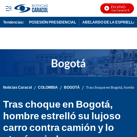
EN VIVO
Noticias Caracol En Vivo
Tendencias:
POSESIÓN PRESIDENCIAL
ABELARDO DE LA ESPRIELLA
PUBLICIDAD
/
/
/
Noticias Caracol
COLOMBIA
BOGOTÁ
Tras choque en Bogotá, hombre es
Tras choque en Bogotá,
hombre estrelló su lujoso
carro contra camión y lo