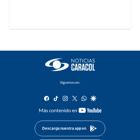
Síguenos en:
facebook
tiktok
instagram
twitter
whatsapp
google
youtube-
Más contenido en
footer
Descarga nuestra app en