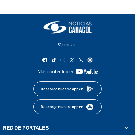
Síguenos en:
facebook
tiktok
instagram
twitter
whatsapp
google
youtube-
Más contenido en
footer
Descarga nuestra app en
Descarga nuestra app en
RED DE PORTALES