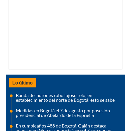
Lo último
Banda de ladrones robó lujoso reloj en
establecimiento del norte de Bogotá: esto se sabe
Medidas en Bogotá el 7 de agosto por posesión
presidencial de Abelardo de la Espriella
En cumpleaños 488 de Bogotá, Galán destaca
avances en Metro y anuncia 'gerente' con nuevo