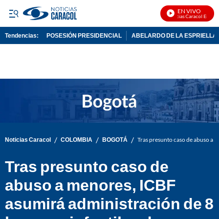
EN VIVO
Noticias Caracol En Vivo
Tendencias:
POSESIÓN PRESIDENCIAL
ABELARDO DE LA ESPRIELLA
PUBLICIDAD
/
/
/
Noticias Caracol
COLOMBIA
BOGOTÁ
Tras presunto caso de abuso a m
Tras presunto caso de
abuso a menores, ICBF
asumirá administración de 8