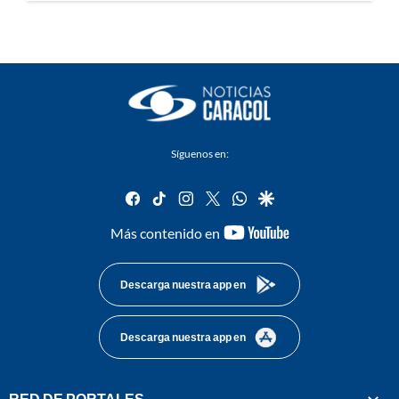
Síguenos en:
facebook
tiktok
instagram
twitter
whatsapp
google
youtube-
Más contenido en
footer
Descarga nuestra app en
Descarga nuestra app en
RED DE PORTALES