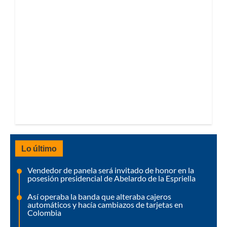
Lo último
Vendedor de panela será invitado de honor en la
posesión presidencial de Abelardo de la Espriella
Así operaba la banda que alteraba cajeros
automáticos y hacía cambiazos de tarjetas en
Colombia