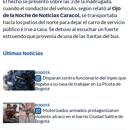
El hecho se presentó sobre las 3 de la madrugada,
cuando el conductor del vehículo, según relató al
Ojo
de la Noche de Noticias Caracol,
se transportaba
hacia los patios del norte para dejar el carro de servicio
público e irse a casa. Se detuvo al escuchar un fuerte
estruendo que provenía de una de las llantas del bus.
Últimas Noticias
BOGOTÁ
Disparan contra funcionario del Inpec que
llegaba a su casa de trabajar en La Picota de
Bogotá
BOGOTÁ
Motorizados armados protagonizaron
violento atraco en el barrio Ciudad Salitre de
Bogotá