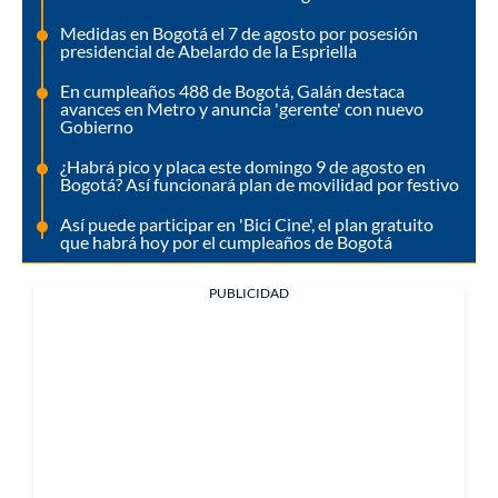
Medidas en Bogotá el 7 de agosto por posesión
presidencial de Abelardo de la Espriella
En cumpleaños 488 de Bogotá, Galán destaca
avances en Metro y anuncia 'gerente' con nuevo
Gobierno
¿Habrá pico y placa este domingo 9 de agosto en
Bogotá? Así funcionará plan de movilidad por festivo
Así puede participar en 'Bici Cine', el plan gratuito
que habrá hoy por el cumpleaños de Bogotá
PUBLICIDAD