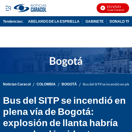
EN VIVO
Noticias Caracol En Viv
Tendencias:
ABELARDO DE LA ESPRIELLA
GABINETE
DONALD TR
PUBLICIDAD
/
/
/
Noticias Caracol
COLOMBIA
BOGOTÁ
Bus del SITP se incendió en plen
Bus del SITP se incendió en
plena vía de Bogotá:
explosión de llanta habría