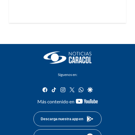
Síguenos en:
facebook
tiktok
instagram
twitter
whatsapp
google
youtube-
Más contenido en
footer
Descarga nuestra app en