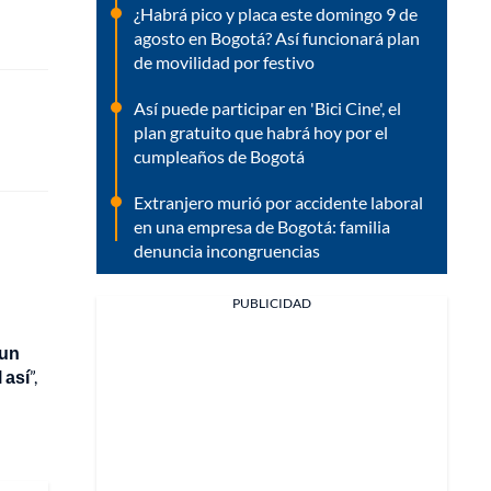
¿Habrá pico y placa este domingo 9 de
agosto en Bogotá? Así funcionará plan
de movilidad por festivo
Así puede participar en 'Bici Cine', el
plan gratuito que habrá hoy por el
cumpleaños de Bogotá
Extranjero murió por accidente laboral
en una empresa de Bogotá: familia
denuncia incongruencias
PUBLICIDAD
 un
 así
”,