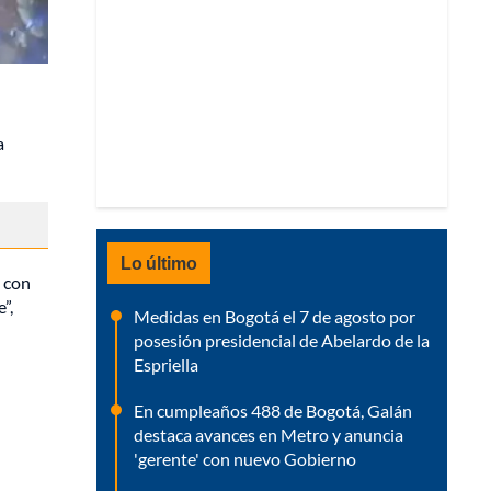
a
Lo último
o con
”,
Medidas en Bogotá el 7 de agosto por
posesión presidencial de Abelardo de la
Espriella
En cumpleaños 488 de Bogotá, Galán
destaca avances en Metro y anuncia
'gerente' con nuevo Gobierno