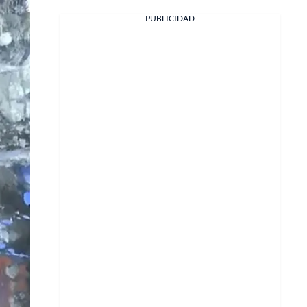
PUBLICIDAD
Facebook
X
Whatsapp
Copiar enlace
Telegram
LinkedIn