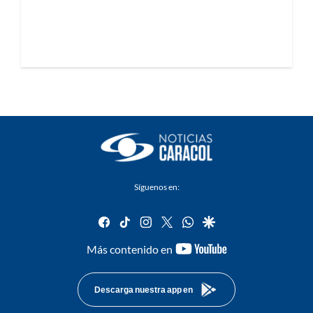
Síguenos en:
facebook
tiktok
instagram
twitter
whatsapp
google
youtube-
Más contenido en
footer
Descarga nuestra app en