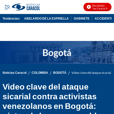
EN VIVO
Noticias Caracol En Vivo
Tendencias:
ABELARDO DE LA ESPRIELLA
GABINETE
ACCIDENTE 
PUBLICIDAD
/
/
/
Noticias Caracol
COLOMBIA
BOGOTÁ
Video clave del ataque sicarial 
Video clave del ataque
sicarial contra activistas
venezolanos en Bogotá: