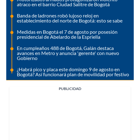
atraco en el barrio Ciudad Salitre de Bogotá
Banda de ladrones robó lujoso reloj en
establecimiento del norte de Bogotá: esto se sabe
Medidas en Bogotá el 7 de agosto por posesión
presidencial de Abelardo de la Espriella
En cumpleaños 488 de Bogotá, Galán destaca
avances en Metro y anuncia 'gerente' con nuevo
Gobierno
¿Habrá pico y placa este domingo 9 de agosto en
Bogotá? Así funcionará plan de movilidad por festivo
PUBLICIDAD