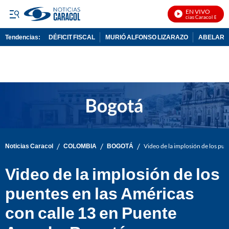
EN VIVO
Noticias Caracol En Vivo
Tendencias:
DÉFICIT FISCAL
MURIÓ ALFONSO LIZARAZO
ABELARDO
PUBLICIDAD
/
/
/
Noticias Caracol
COLOMBIA
BOGOTÁ
Video de la implosión de los pu
Video de la implosión de los
puentes en las Américas
con calle 13 en Puente