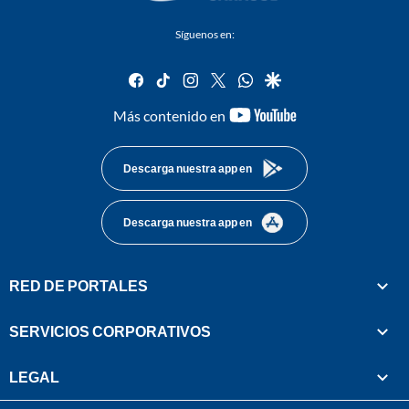
Síguenos en:
facebook
tiktok
instagram
twitter
whatsapp
google
youtube-
Más contenido en
footer
Descarga nuestra app en
Descarga nuestra app en
RED DE PORTALES
SERVICIOS CORPORATIVOS
LEGAL