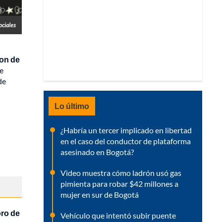
ociales
on de
se
de
Lo último
¿Habría un tercer implicado en libertad
en el caso del conductor de plataforma
asesinado en Bogotá?
Video muestra cómo ladrón usó gas
pimienta para robar $42 millones a
mujer en sur de Bogotá
oro de
Vehículo que intentó subir puente