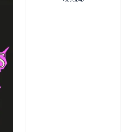
PUBLICIDAD
Facebook
X
Whatsapp
Copiar enlace
Telegram
LinkedIn