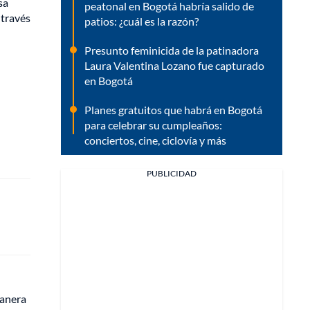
sa
peatonal en Bogotá habría salido de
 través
patios: ¿cuál es la razón?
Presunto feminicida de la patinadora
Laura Valentina Lozano fue capturado
en Bogotá
Planes gratuitos que habrá en Bogotá
para celebrar su cumpleaños:
conciertos, cine, ciclovía y más
PUBLICIDAD
l
manera