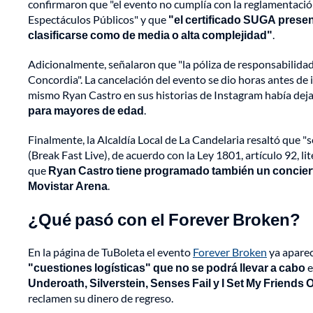
confirmaron que "el evento no cumplía con la reglamentació
Espectáculos Públicos" y que
"el certificado SUGA presen
clasificarse como de media o alta complejidad"
.
Adicionalmente, señalaron que "la póliza de responsabilidad
Concordia". La cancelación del evento se dio horas antes de i
mismo Ryan Castro en sus historias de Instagram había deja
para mayores de edad
.
Finalmente, la Alcaldía Local de La Candelaria resaltó que "
(Break Fast Live), de acuerdo con la Ley 1801, artículo 92, li
que
Ryan Castro tiene programado también un conciert
Movistar Arena
.
¿Qué pasó con el Forever Broken?
En la página de TuBoleta el evento
Forever Broken
ya aparec
"cuestiones logísticas" que no se podrá llevar a cabo
e
Underoath, Silverstein, Senses Fail y I Set My Friends 
reclamen su dinero de regreso.