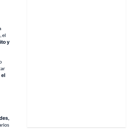
a
 el
ito y
o
tar
 el
ides,
arios