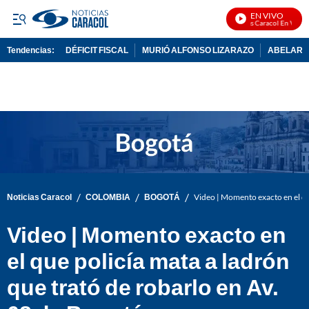
EN VIVO
Noticias Caracol En Vivo
Tendencias:
DÉFICIT FISCAL
MURIÓ ALFONSO LIZARAZO
ABELARDO
PUBLICIDAD
/
/
/
Noticias Caracol
COLOMBIA
BOGOTÁ
Video | Momento exacto en el qu
Video | Momento exacto en
el que policía mata a ladrón
que trató de robarlo en Av.