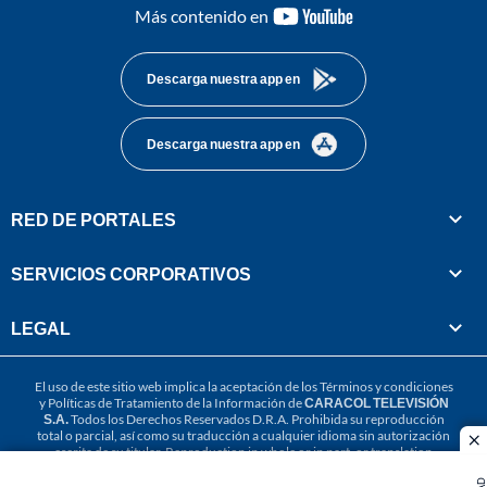
youtube-
Más contenido en
footer
Descarga nuestra app en
Descarga nuestra app en
RED DE PORTALES
SERVICIOS CORPORATIVOS
LEGAL
El uso de este sitio web implica la aceptación de los
Términos y condiciones
y
Políticas de Tratamiento de la Información
de
CARACOL TELEVISIÓN
S.A.
Todos los Derechos Reservados D.R.A. Prohibida su reproducción
total o parcial, así como su traducción a cualquier idioma sin autorización
cl
escrita de su titular. Reproduction in whole or in part, or translation
without written permission is prohibited. All rights reserved 2025.