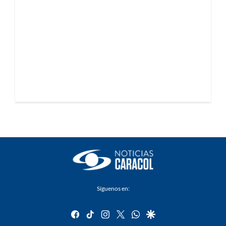
Síguenos en:
facebook
tiktok
instagram
twitter
whatsapp
google