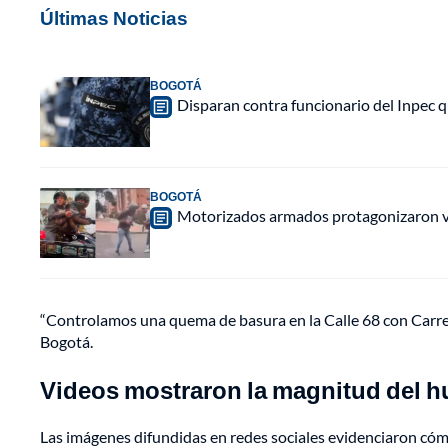
Últimas Noticias
BOGOTÁ
Disparan contra funcionario del Inpec q
BOGOTÁ
Motorizados armados protagonizaron vio
“Controlamos una quema de basura en la Calle 68 con Carr
Bogotá.
Videos mostraron la magnitud del 
Las imágenes difundidas en redes sociales evidenciaron có