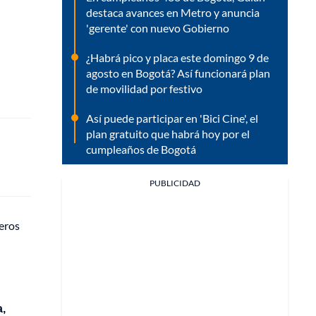
destaca avances en Metro y anuncia
'gerente' con nuevo Gobierno
¿Habrá pico y placa este domingo 9 de
agosto en Bogotá? Así funcionará plan
de movilidad por festivo
Así puede participar en 'Bici Cine', el
plan gratuito que habrá hoy por el
cumpleaños de Bogotá
PUBLICIDAD
eros
a,