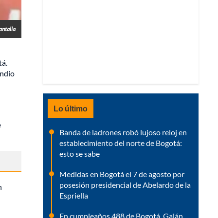
antalla
tá.
endio
Lo último
e
Banda de ladrones robó lujoso reloj en
establecimiento del norte de Bogotá:
esto se sabe
Medidas en Bogotá el 7 de agosto por
posesión presidencial de Abelardo de la
n
Espriella
En cumpleaños 488 de Bogotá, Galán