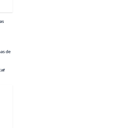
ras
as de
ta
r