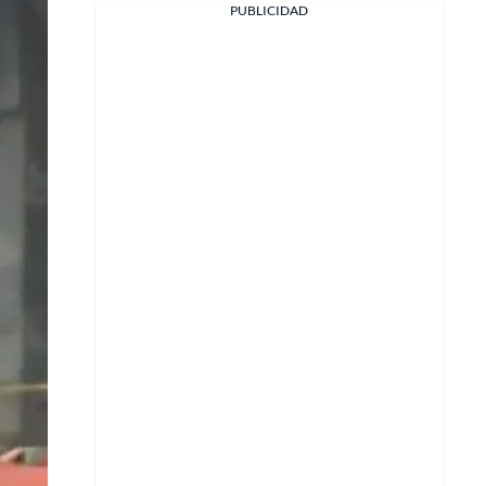
PUBLICIDAD
Facebook
X
Whatsapp
Copiar enlace
Telegram
LinkedIn