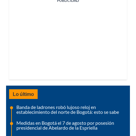
PUBLICIDAD
Lo último
Banda de ladrones robó lujoso reloj en
establecimiento del norte de Bogotá: esto se sabe
Medidas en Bogotá el 7 de agosto por posesión
presidencial de Abelardo de la Espriella