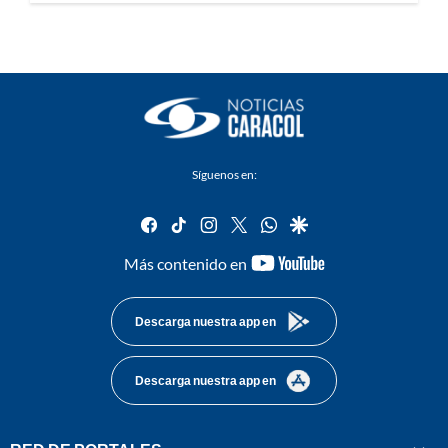
Síguenos en:
facebook
tiktok
instagram
twitter
whatsapp
google
youtube-
Más contenido en
footer
Descarga nuestra app en
Descarga nuestra app en