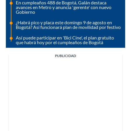
En cumpleaños 488 de Bogotá, Galán destaca
avances en Metro y anuncia 'gerente' con nuevo
Gobierno
¿Habrá pico y placa este domingo 9 de agosto en
Bogotá? Así funcionará plan de movilidad por festivo
Así puede participar en 'Bici Cine', el plan gratuito
que habrá hoy por el cumpleaños de Bogotá
PUBLICIDAD