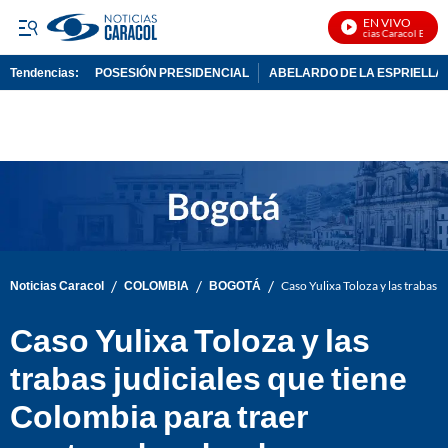
EN VIVO
Noticias Caracol En Vivo
Tendencias:
POSESIÓN PRESIDENCIAL
ABELARDO DE LA ESPRIELLA
PUBLICIDAD
/
/
/
Noticias Caracol
COLOMBIA
BOGOTÁ
Caso Yulixa Toloza y las trabas 
Caso Yulixa Toloza y las
trabas judiciales que tiene
Colombia para traer