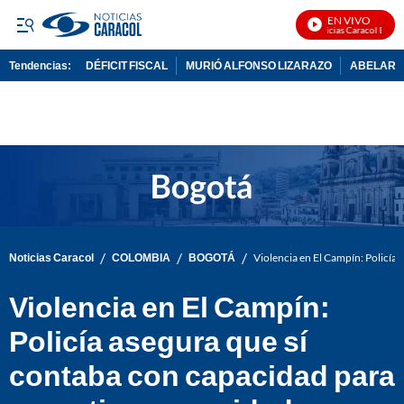
EN VIVO
Noticias Caracol En Viv
Tendencias:
DÉFICIT FISCAL
MURIÓ ALFONSO LIZARAZO
ABELARDO
PUBLICIDAD
/
/
/
Noticias Caracol
COLOMBIA
BOGOTÁ
Violencia en El Campín: Policía
Violencia en El Campín:
Policía asegura que sí
contaba con capacidad para