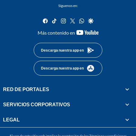
Síguenos en:
facebook
tiktok
instagram
twitter
whatsapp
google
youtube-
Más contenido en
footer
Descarga nuestra app en
Descarga nuestra app en
RED DE PORTALES
SERVICIOS CORPORATIVOS
LEGAL
El uso de este sitio web implica la aceptación de los
Términos y condiciones