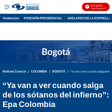
EN VIVO
Noticias Caracol En Vivo
Tendencias:
POSESIÓN PRESIDENCIAL
ABELARDO DE LA ESPRIELLA
PUBLICIDAD
/
/
/
Noticias Caracol
COLOMBIA
BOGOTÁ
“Ya van a ver cuando salga de lo
“Ya van a ver cuando salga
de los sótanos del infierno”:
Epa Colombia