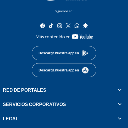
Síguenos en:
facebook
tiktok
instagram
twitter
whatsapp
google
youtube-
Más contenido en
footer
Descarga nuestra app en
Descarga nuestra app en
RED DE PORTALES
SERVICIOS CORPORATIVOS
LEGAL