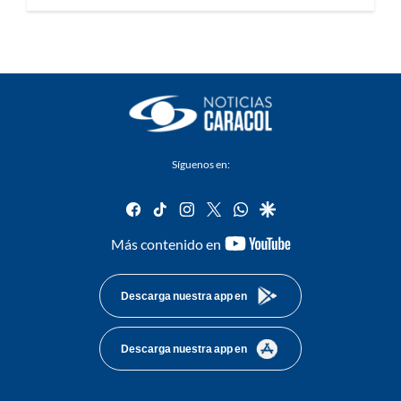
Síguenos en:
facebook
tiktok
instagram
twitter
whatsapp
google
youtube-
Más contenido en
footer
Descarga nuestra app en
Descarga nuestra app en