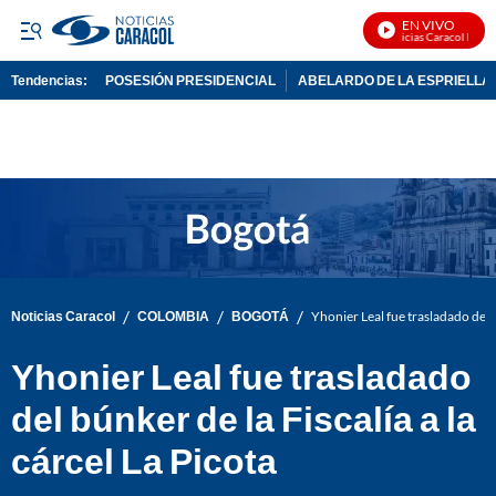
EN VIVO
Noticias Caracol En Viv
Tendencias:
POSESIÓN PRESIDENCIAL
ABELARDO DE LA ESPRIELLA
PUBLICIDAD
/
/
/
Noticias Caracol
COLOMBIA
BOGOTÁ
Yhonier Leal fue trasladado del b
Yhonier Leal fue trasladado
del búnker de la Fiscalía a la
cárcel La Picota