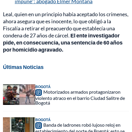
impune”: abogado Elmer Montaña
Leal, quien en un principio había aceptado los crímenes,
ahora asegura que es inocente, lo que obligó a la
Fiscalía a retirar el preacuerdo que establecía una
condena de 27 años de cárcel.
El ente investigador
pide, en consecuencia, una sentencia de 60 años
por homicidio agravado.
Últimas Noticias
BOGOTÁ
Motorizados armados protagonizaron
violento atraco en el barrio Ciudad Salitre de
Bogotá
BOGOTÁ
Banda de ladrones robó lujoso reloj en
establecimiento del norte de Bogotá: esto se