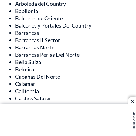
Arboleda del Country
Babilonia
Balcones de Oriente
Balcones y Portales Del Country
Barrancas
Barrancas II Sector
Barrancas Norte
Barrancas Perlas Del Norte
Bella Suiza
Belmira
Cabañas Del Norte
Calamari
California
Caobos Salazar
cl
Caobos Salazar Urb. Capri I y II Sector
Casa Blanca Norte
PUBLICIDAD
Cedritos
Cedro Bolívar
Cedro Bolívar II Sector