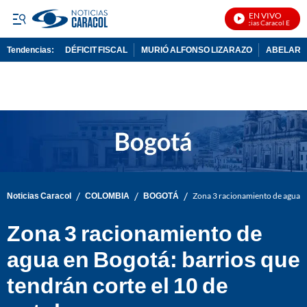
EN VIVO
Noticias Caracol En Vivo
Tendencias:
DÉFICIT FISCAL
MURIÓ ALFONSO LIZARAZO
ABELARDO
PUBLICIDAD
/
/
/
Noticias Caracol
COLOMBIA
BOGOTÁ
Zona 3 racionamiento de agua en
Zona 3 racionamiento de
agua en Bogotá: barrios que
tendrán corte el 10 de