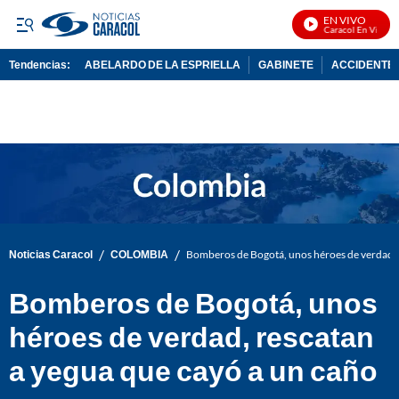
EN VIVO
Noticias Caracol En Vivo
Tendencias:
ABELARDO DE LA ESPRIELLA
GABINETE
ACCIDENTE 
PUBLICIDAD
/
/
Noticias Caracol
COLOMBIA
Bomberos de Bogotá, unos héroes de verdad, 
Bomberos de Bogotá, unos
héroes de verdad, rescatan
a yegua que cayó a un caño