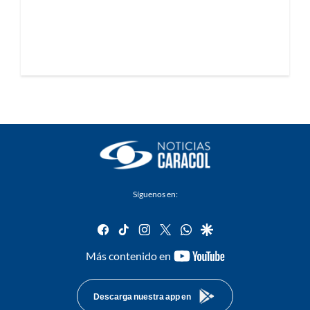
Síguenos en:
facebook
tiktok
instagram
twitter
whatsapp
google
youtube-
Más contenido en
footer
Descarga nuestra app en