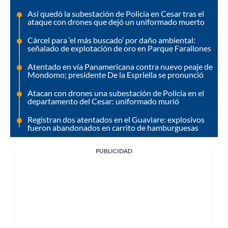
Así quedó la subestación de Policía en Cesar tras el
ataque con drones que dejó un uniformado muerto
Cárcel para ‘el más buscado’ por daño ambiental:
señalado de explotación de oro en Parque Farallones
Atentado en vía Panamericana contra nuevo peaje de
Mondomo; presidente De la Espriella se pronunció
Atacan con drones una subestación de Policía en el
departamento del Cesar: uniformado murió
Registran dos atentados en el Guaviare: explosivos
fueron abandonados en carrito de hamburguesas
PUBLICIDAD