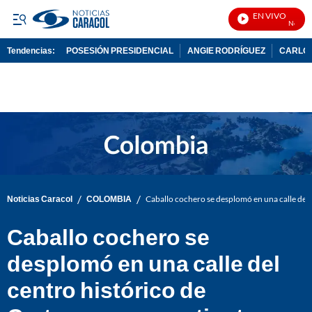
EN VIVO
Noticias
Tendencias:
POSESIÓN PRESIDENCIAL
ANGIE RODRÍGUEZ
CARLOS
PUBLICIDAD
/
/
Noticias Caracol
COLOMBIA
Caballo cochero se desplomó en una calle del 
Caballo cochero se
desplomó en una calle del
centro histórico de