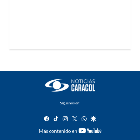
Síguenos en:
facebook
tiktok
instagram
twitter
whatsapp
google
youtube-
Más contenido en
footer