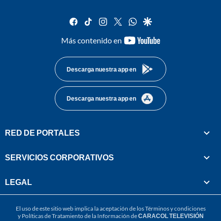
facebook
tiktok
instagram
twitter
whatsapp
google
youtube-
Más contenido en
footer
Descarga nuestra app en
Descarga nuestra app en
RED DE PORTALES
SERVICIOS CORPORATIVOS
LEGAL
El uso de este sitio web implica la aceptación de los
Términos y condiciones
y
Políticas de Tratamiento de la Información
de
CARACOL TELEVISIÓN