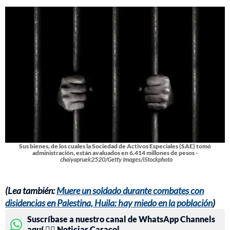
Sus bienes, de los cuales la Sociedad de Activos Especiales (SAE) tomó
administración, están avaluados en 6.414 millones de pesos -
chaiyapruek2520/Getty Images/iStockphoto
(Lea también:
Muere un soldado durante combates con
disidencias en Palestina, Huila: hay miedo en la población
)
Suscríbase a nuestro canal de WhatsApp Channels
aquí 👉🏻 Noticias Caracol