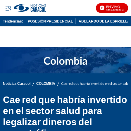
EN VIVO
Noticias Caracol En Vivo
Tendencias:
POSESIÓN PRESIDENCIAL
ABELARDO DE LA ESPRIELLA
PUBLICIDAD
/
/
Noticias Caracol
COLOMBIA
Cae red que habría invertido en el sector salud
Cae red que habría invertido
en el sector salud para
legalizar dineros del