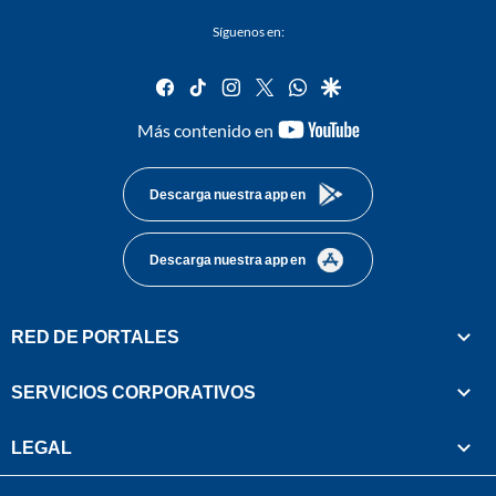
Síguenos en:
facebook
tiktok
instagram
twitter
whatsapp
google
youtube-
Más contenido en
footer
Descarga nuestra app en
Descarga nuestra app en
RED DE PORTALES
SERVICIOS CORPORATIVOS
LEGAL