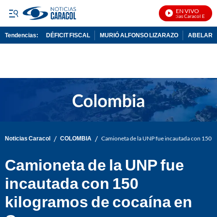
EN VIVO
Noticias Caracol En Vivo
Tendencias:
DÉFICIT FISCAL
MURIÓ ALFONSO LIZARAZO
ABELARDO
PUBLICIDAD
/
/
Noticias Caracol
COLOMBIA
Camioneta de la UNP fue incautada con 150 k
Camioneta de la UNP fue
incautada con 150
kilogramos de cocaína en