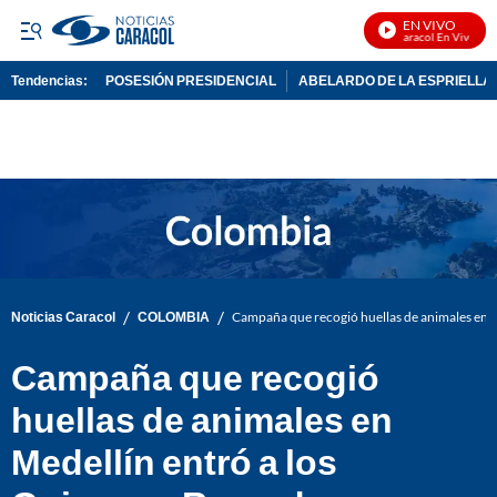
EN VIVO
Noticias Caracol En Vivo
Tendencias:
POSESIÓN PRESIDENCIAL
ABELARDO DE LA ESPRIELLA
PUBLICIDAD
/
/
Noticias Caracol
COLOMBIA
Campaña que recogió huellas de animales en M
Campaña que recogió
huellas de animales en
Medellín entró a los