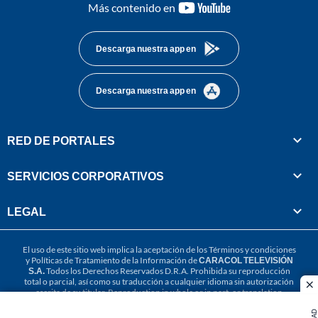
youtube-
Más contenido en
footer
Descarga nuestra app en
Descarga nuestra app en
RED DE PORTALES
SERVICIOS CORPORATIVOS
LEGAL
El uso de este sitio web implica la aceptación de los
Términos y condiciones
y
Políticas de Tratamiento de la Información
de
CARACOL TELEVISIÓN
S.A.
Todos los Derechos Reservados D.R.A. Prohibida su reproducción
total o parcial, así como su traducción a cualquier idioma sin autorización
cl
escrita de su titular. Reproduction in whole or in part, or translation
without written permission is prohibited. All rights reserved 2025.