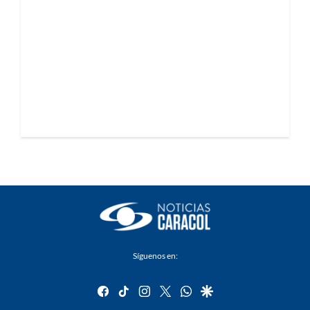
Síguenos en:
facebook
tiktok
instagram
twitter
whatsapp
google