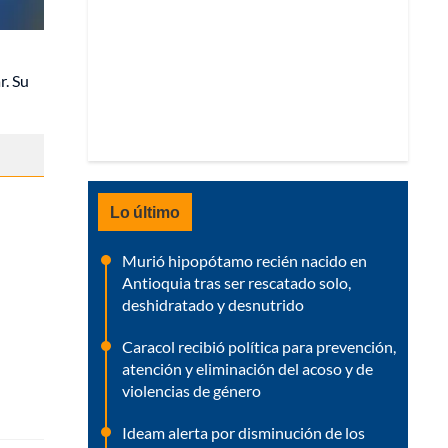
r. Su
Lo último
Murió hipopótamo recién nacido en
Antioquia tras ser rescatado solo,
deshidratado y desnutrido
Caracol recibió política para prevención,
atención y eliminación del acoso y de
violencias de género
Ideam alerta por disminución de los