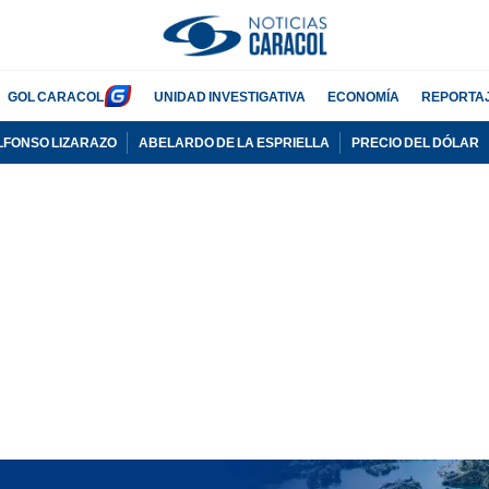
GOL CARACOL
UNIDAD INVESTIGATIVA
ECONOMÍA
REPORTA
LFONSO LIZARAZO
ABELARDO DE LA ESPRIELLA
PRECIO DEL DÓLAR
PUBLICIDAD