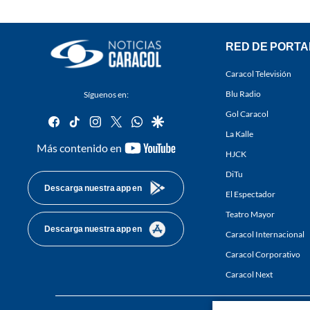
RED DE PORTA
Caracol Televisión
Blu Radio
Síguenos en:
Gol Caracol
facebook
tiktok
instagram
twitter
whatsapp
google
La Kalle
youtube-
Más contenido en
HJCK
footer
DiTu
Descarga nuestra app en
El Espectador
Teatro Mayor
Descarga nuestra app en
Caracol Internacional
Caracol Corporativo
Caracol Next