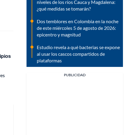
niveles de los ríos Cauca y Magdalena:
¿qué medidas se tomarán?
Dos temblores en Colombia en la noche
de este miércoles 5 de agosto de 2026:
epicentro y magnitud
Estudio revela a qué bacterias se expone
al usar los cascos compartidos de
ipios
plataformas
res
PUBLICIDAD