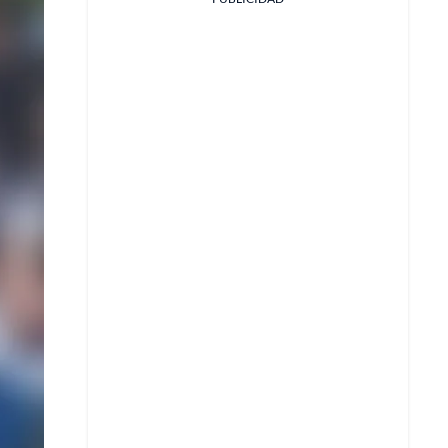
Facebook
X
Whatsapp
Copiar enlace
Telegram
LinkedIn