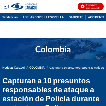
EN VIVO
Noticias Caracol En Vivo
Tendencias:
ABELARDO DE LA ESPRIELLA
GABINETE
ACCIDENTE 
PUBLICIDAD
/
/
Noticias Caracol
COLOMBIA
Capturan a 10 presuntos responsables de ataqu
Capturan a 10 presuntos
responsables de ataque a
estación de Policía durante