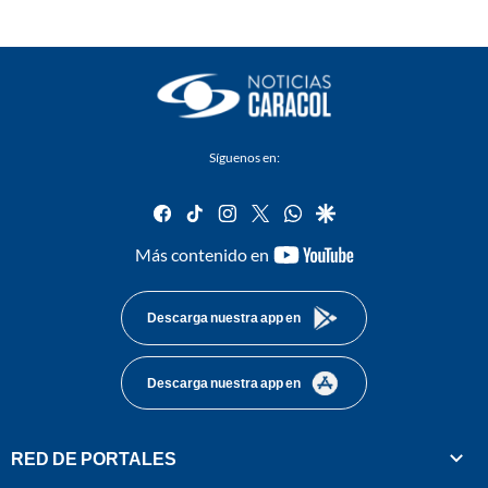
Síguenos en:
facebook
tiktok
instagram
twitter
whatsapp
google
youtube-
Más contenido en
footer
Descarga nuestra app en
Descarga nuestra app en
RED DE PORTALES