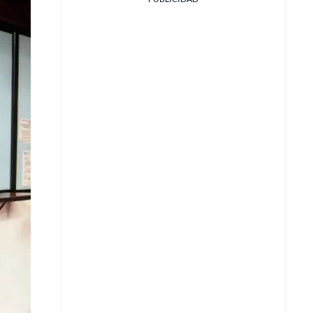
Facebook
X
Whatsapp
Copiar enlace
Telegram
LinkedIn