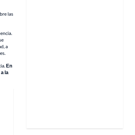
bre las
lencia.
se
d, a
es.
ia.
En
a la