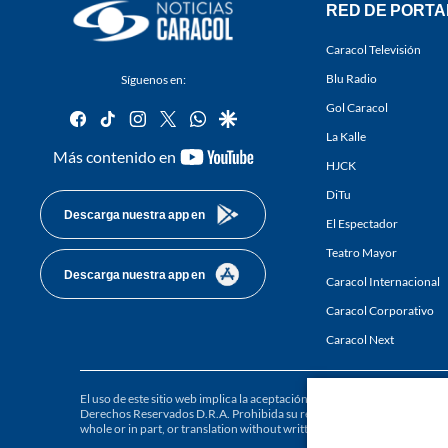
RED DE PORTA
Caracol Televisión
Blu Radio
Síguenos en:
Gol Caracol
facebook
tiktok
instagram
twitter
whatsapp
google
La Kalle
youtube-
Más contenido en
HJCK
footer
DiTu
Descarga nuestra app en
El Espectador
Teatro Mayor
Descarga nuestra app en
Caracol Internacional
Caracol Corporativo
Caracol Next
El uso de este sitio web implica la aceptación de los
Términos y condici
Derechos Reservados D.R.A. Prohibida su reproducción total o parcial, a
whole or in part, or translation without written permission is prohibited