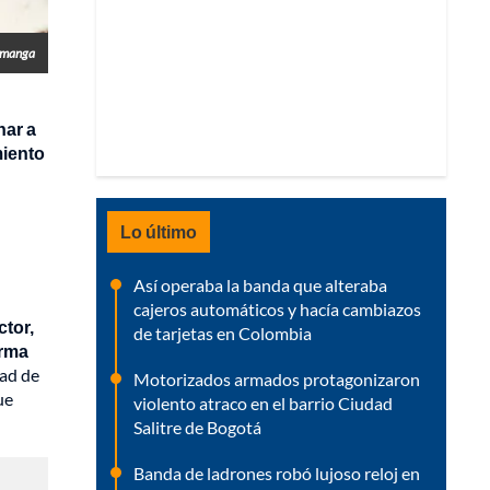
ramanga
nar a
miento
Lo último
Así operaba la banda que alteraba
cajeros automáticos y hacía cambiazos
ctor,
de tarjetas en Colombia
arma
dad de
Motorizados armados protagonizaron
ue
violento atraco en el barrio Ciudad
Salitre de Bogotá
Banda de ladrones robó lujoso reloj en