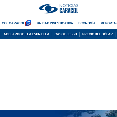
GOL CARACOL
UNIDAD INVESTIGATIVA
ECONOMÍA
REPORTA
ABELARDO DE LA ESPRIELLA
CASO BLESSD
PRECIO DEL DÓLAR
PUBLICIDAD