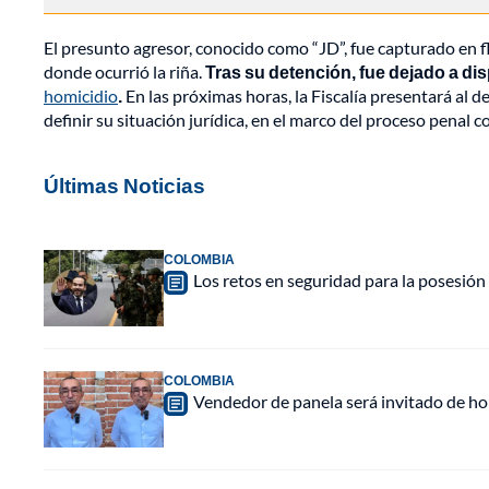
El presunto agresor, conocido como “JD”, fue capturado en 
donde ocurrió la riña.
Tras su detención, fue dejado a dis
homicidio
.
En las próximas horas, la Fiscalía presentará al d
definir su situación jurídica, en el marco del proceso penal 
Últimas Noticias
COLOMBIA
Los retos en seguridad para la posesión 
COLOMBIA
Vendedor de panela será invitado de hon