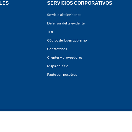
LES
SERVICIOS CORPORATIVOS
Servicio al televidente
Defensor del televidente
TDT
Código del buen gobierno
Contáctenos
Clientes y proveedores
Mapa del sitio
Paute con nosotros
ones
y
Políticas de Tratamiento de la Información
de
CARACOL TELEVISIÓN S.A.
Todo
sí como su traducción a cualquier idioma sin autorización escrita de su titular. Repro
. All rights reserved 2025.