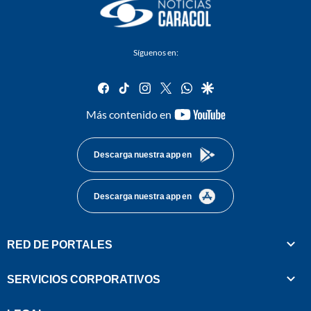
Síguenos en:
facebook
tiktok
instagram
twitter
whatsapp
google
youtube-
Más contenido en
footer
Descarga nuestra app en
Descarga nuestra app en
RED DE PORTALES
SERVICIOS CORPORATIVOS