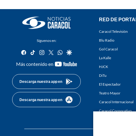
RED DE PORTA
Caracol Televisión
Blu Radio
Síguenos en:
Gol Caracol
facebook
tiktok
instagram
twitter
whatsapp
google
La Kalle
youtube-
Más contenido en
HJCK
footer
DiTu
Descarga nuestra app en
El Espectador
Teatro Mayor
Descarga nuestra app en
Caracol Internacional
Caracol Corporativo
Caracol Next