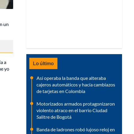
en un
ía a
Lo último
ue yo
Así operaba la banda que alteraba
cajeros automáticos y hacía cambiazos
de tarjetas en Colombia
Motorizados armados protagonizaron
violento atraco en el barrio Ciudad
Salitre de Bogotá
Banda de ladrones robó lujoso reloj en