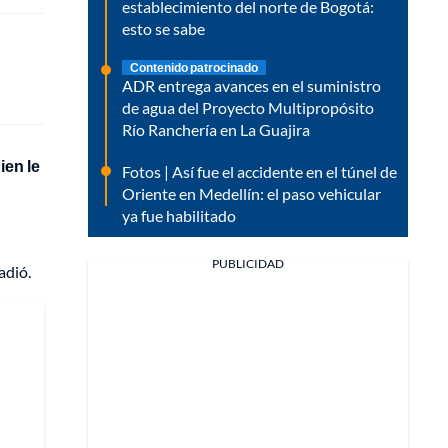
establecimiento del norte de Bogotá:
esto se sabe
Contenido patrocinado
ADR entrega avances en el suministro
de agua del Proyecto Multipropósito
Río Ranchería en La Guajira
ien le
Fotos | Así fue el accidente en el túnel de
Oriente en Medellín: el paso vehicular
ya fue habilitado
PUBLICIDAD
adió.