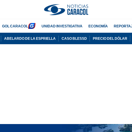
GOL CARACOL
UNIDAD INVESTIGATIVA
ECONOMÍA
REPORTA
ABELARDO DE LA ESPRIELLA
CASO BLESSD
PRECIO DEL DÓLAR
PUBLICIDAD