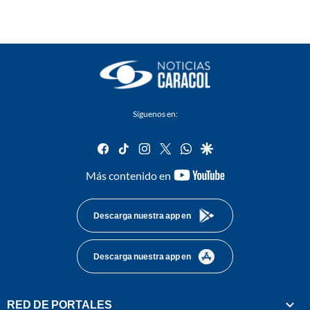
Síguenos en:
facebook
tiktok
instagram
twitter
whatsapp
google
youtube-
Más contenido en
footer
Descarga nuestra app en
Descarga nuestra app en
RED DE PORTALES