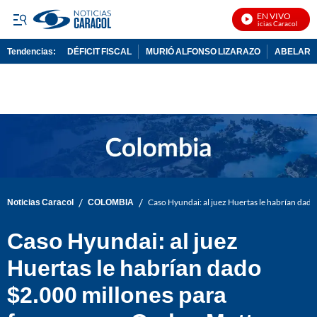
EN VIVO
Noticias Caracol En Viv
Tendencias:
DÉFICIT FISCAL
MURIÓ ALFONSO LIZARAZO
ABELARDO
PUBLICIDAD
/
/
Noticias Caracol
COLOMBIA
Caso Hyundai: al juez Huertas le habrían dado
Caso Hyundai: al juez
Huertas le habrían dado
$2.000 millones para