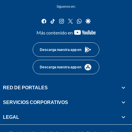
Síguenos en:
facebook
tiktok
instagram
twitter
whatsapp
google
youtube-
Más contenido en
footer
Descarga nuestra app en
Descarga nuestra app en
RED DE PORTALES
SERVICIOS CORPORATIVOS
LEGAL