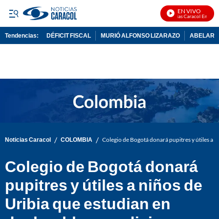
EN VIVO
Noticias Caracol En Vivo
Tendencias:
DÉFICIT FISCAL
MURIÓ ALFONSO LIZARAZO
ABELARDO
PUBLICIDAD
/
/
Noticias Caracol
COLOMBIA
Colegio de Bogotá donará pupitres y útiles a 
Colegio de Bogotá donará
pupitres y útiles a niños de
Uribia que estudian en