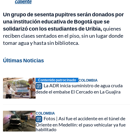
caliente
Un grupo de sesenta pupitres serán donados por
una institución educativa de Bogotá que se
solidarizó con los estudiantes de Uribia,
quienes
reciben clases sentados en el piso, sin un lugar donde
tomar agua y hasta sin biblioteca.
Últimas Noticias
Contenido patrocinado
COLOMBIA
La ADR inicia suministro de agua cruda
desde el embalse El Cercado en La Guajira
COLOMBIA
Fotos | Así fue el accidente en el túnel de
Oriente en Medellín: el paso vehicular ya fue
habilitado